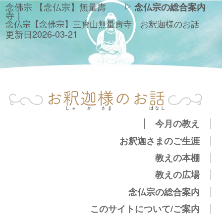
念佛宗 【念仏宗】無量壽
念仏宗の総合案内
寺｜
念仏宗【念佛宗】三寶山無量壽寺　お釈迦様のお話
更新日
2026-03-21
今月の教え
お釈迦さまのご生涯
教えの本棚
教えの広場
念仏宗の総合案内
このサイトについて/ご案内