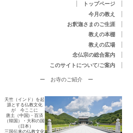
トップページ
今月の教え
お釈迦さまのご生涯
教えの本棚
教えの広場
念仏宗の総合案内
このサイトについて/ご案内
ー お寺のご紹介 ー
天竺（インド）を起
源とする仏教文化
が 今ここに
唐土（中国)・百済
（韓国）・大和の国
（日本）
三国伝来の仏教文化