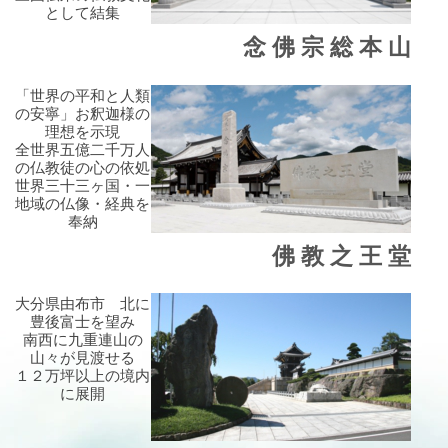
として結集
念 佛 宗 総 本 山
「世界の平和と人類
の安寧」お釈迦様の
理想を示現
全世界五億二千万人
の仏教徒の心の依処
世界三十三ヶ国・一
地域の仏像・経典を
奉納
佛 教 之 王 堂
大分県由布市 北に
豊後富士を望み
南西に九重連山の
山々が見渡せる
１２万坪以上の境内
に展開