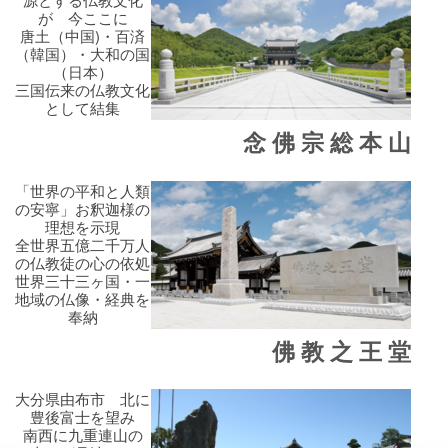
が 今ここに
唐土（中国)・百済
（韓国）・大和の国
（日本）
三国伝来の仏教文化
として結集
念 佛 宗 総 本 山
「世界の平和と人類
の安寧」お釈迦様の
理想を示現
全世界五億二千万人
の仏教徒の心の依処
世界三十三ヶ国・一
地域の仏像・経典を
奉納
佛 教 之 王 堂
大分県由布市 北に
豊後富士を望み
南西に九重連山の