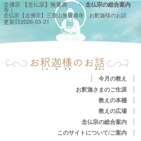
念佛宗 【念仏宗】無量壽
念仏宗の総合案内
寺｜
念仏宗【念佛宗】三寶山無量壽寺　お釈迦様のお話
更新日
2026-03-21
今月の教え
お釈迦さまのご生涯
教えの本棚
教えの広場
念仏宗の総合案内
このサイトについて/ご案内