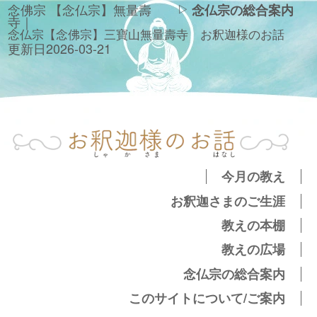
念佛宗 【念仏宗】無量壽
念仏宗の総合案内
寺｜
念仏宗【念佛宗】三寶山無量壽寺　お釈迦様のお話
更新日
2026-03-21
今月の教え
お釈迦さまのご生涯
教えの本棚
教えの広場
念仏宗の総合案内
このサイトについて/ご案内