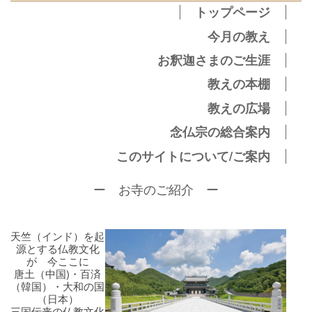
トップページ
今月の教え
お釈迦さまのご生涯
教えの本棚
教えの広場
念仏宗の総合案内
このサイトについて/ご案内
ー お寺のご紹介 ー
天竺（インド）を起
源とする仏教文化
が 今ここに
唐土（中国)・百済
（韓国）・大和の国
（日本）
三国伝来の仏教文化