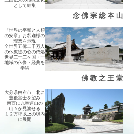
として結集
念 佛 宗 総 本 山
「世界の平和と人類
の安寧」お釈迦様の
理想を示現
全世界五億二千万人
の仏教徒の心の依処
世界三十三ヶ国・一
地域の仏像・経典を
奉納
佛 教 之 王 堂
大分県由布市 北に
豊後富士を望み
南西に九重連山の
山々が見渡せる
１２万坪以上の境内
に展開