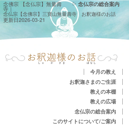
念佛宗 【念仏宗】無量壽
念仏宗の総合案内
寺｜
念仏宗【念佛宗】三寶山無量壽寺　お釈迦様のお話
更新日
2026-03-21
今月の教え
お釈迦さまのご生涯
教えの本棚
教えの広場
念仏宗の総合案内
このサイトについて/ご案内