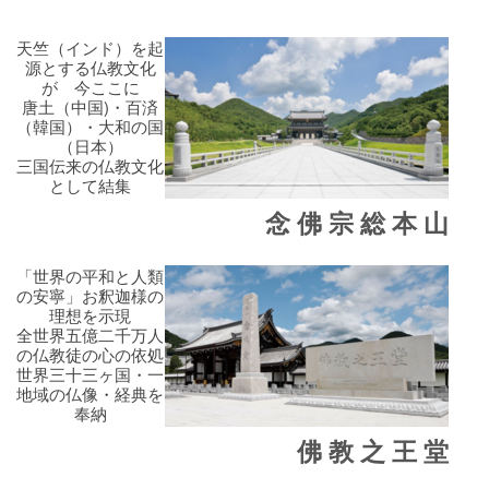
天竺（インド）を起
源とする仏教文化
が 今ここに
唐土（中国)・百済
（韓国）・大和の国
（日本）
三国伝来の仏教文化
として結集
念 佛 宗 総 本 山
「世界の平和と人類
の安寧」お釈迦様の
理想を示現
全世界五億二千万人
の仏教徒の心の依処
世界三十三ヶ国・一
地域の仏像・経典を
奉納
佛 教 之 王 堂